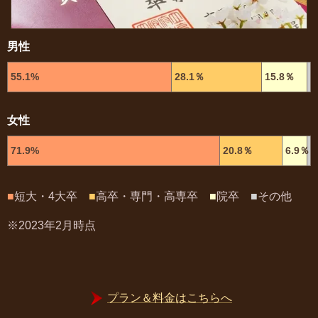
男性
55.1%
28.1％
15.8％
女性
71.9%
20.8％
6.9％
■
短大・4大卒
■
高卒・専門・高専卒
■
院卒
■
その他
※2023年2月時点
プラン＆料金はこちらへ